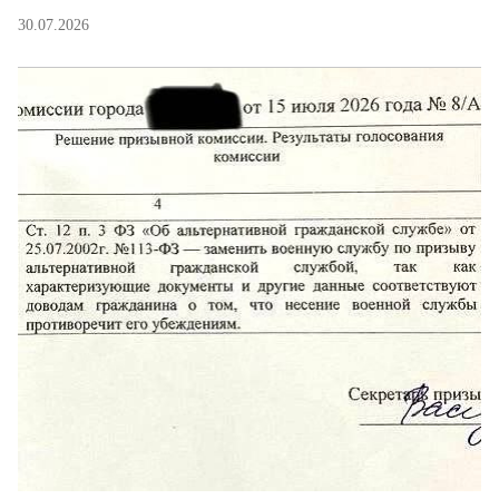
публиковал в списке братьев, переведенных в
30.07.2026
воинские части и отказавшихся от военной
службы.