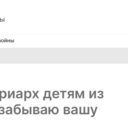
ны
войны
риарх детям из
 забываю вашу