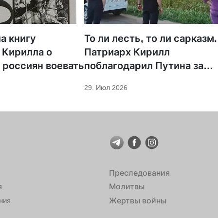
а книгу
То ли лесть, то ли сарказм.
 Кирилла о
Патриарх Кирилл
 россиян воевать
поблагодарил Путина за
защиту суверенитета и
29. Июл 2026
экономическое развитие
Преследования
я
Молитвы
Жертвы войны
ния