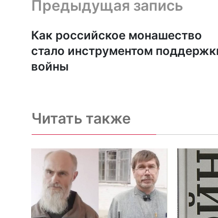
Предыдущая запись и следующая запись
Предыдущая запись
Как российское монашество
стало инструментом поддержк
войны
Читать также