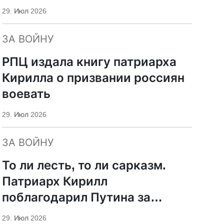
29. Июл 2026
ЗА ВОЙНУ
РПЦ издала книгу патриарха
Кирилла о призвании россиян
воевать
29. Июл 2026
ЗА ВОЙНУ
То ли лесть, то ли сарказм.
Патриарх Кирилл
поблагодарил Путина за
защиту суверенитета и
29. Июл 2026