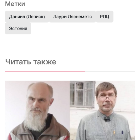
Метки
Даниил (Леписк)
Лаури Ляэнеметс
РПЦ
Эстония
Читать также