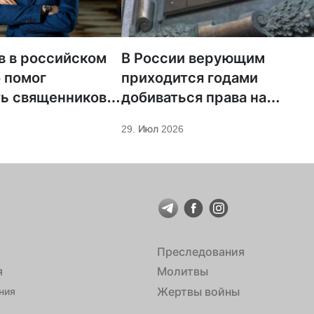
в в российском
В России верующим
о помог
приходится годами
ь священников
добиваться права на
ска
альтернативную службу
29. Июл 2026
Преследования
я
Молитвы
Жертвы войны
ния