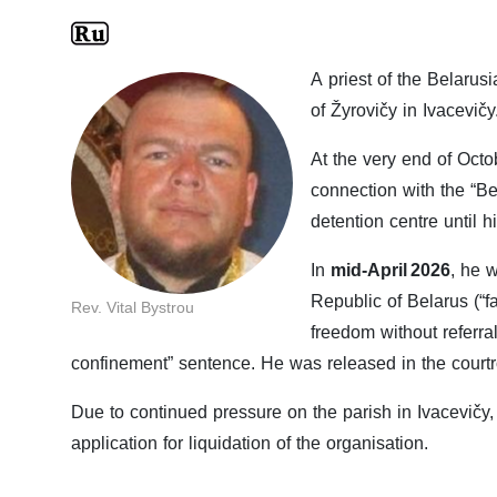
A priest of the Belarus
of Žyrovičy in Ivacevičy
At the very end of Octo
connection with the “Bel
detention centre until his
In
mid-April 2026
, he 
Republic of Belarus (“fa
Rev. Vital Bystrou
freedom without referra
confinement” sentence. He was released in the court
Due to continued pressure on the parish in Ivacevičy, 
application for liquidation of the organisation.