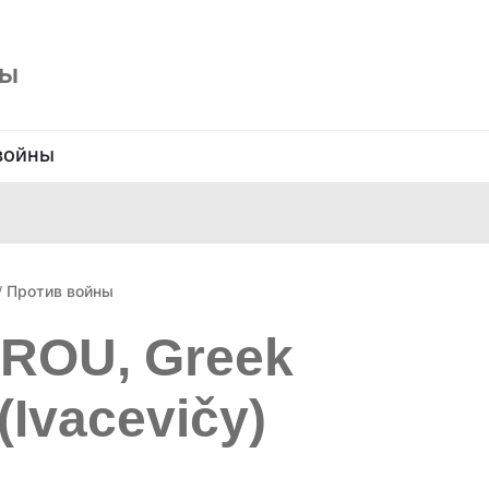
ны
войны
/
Против войны
TROU, Greek
(Ivacevičy)