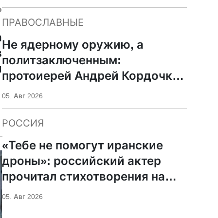
ь
ПРАВОСЛАВНЫЕ
а
Не ядерному оружию, а
в
политзаключенным:
и
протоиерей Андрей Кордочкин
предложил иное
05. Авг 2026
покровительство для
Серафима Саровского
РОССИЯ
«Тебе не помогут иранские
дроны»: российский актер
прочитал стихотворения на
фоне храмов РПЦ
05. Авг 2026