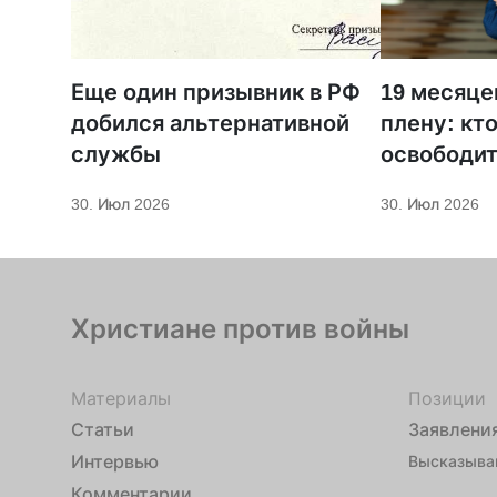
Еще один призывник в РФ
19 месяце
добился альтернативной
плену: кт
службы
освободит
из Бердян
30. Июл 2026
30. Июл 2026
Христиане против войны
Материалы
Позиции
Статьи
Заявлени
Интервью
Высказыва
Комментарии