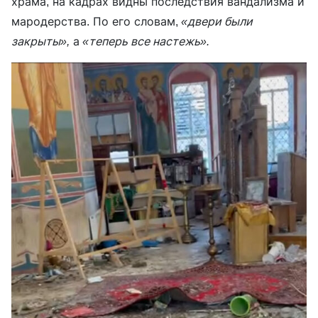
храма, на кадрах видны последствия вандализма и
мародерства. По его словам,
«двери были
закрыты»,
а
«теперь все настежь».