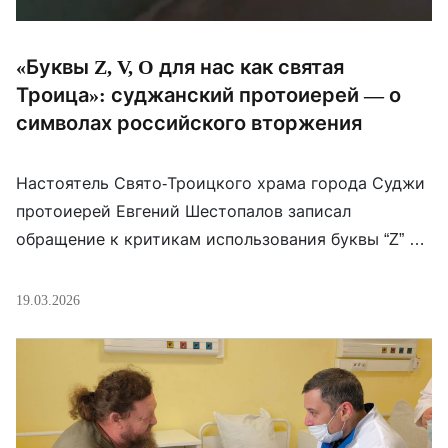
«Буквы Z, V, O для нас как святая
Троица»: суджанский протоиерей — о
символах российского вторжения
Настоятель Свято-Троицкого храма города Суджи
протоиерей Евгений Шестопалов записал
обращение к критикам использования буквы “Z” на
билбордах. Он сказал, что эта буква, как и другие
“V” и “O” святы так же, как свята Троица. Ранее
19.03.2026
священник в интервью говорил, что человечеству
нужно «повоевать», чтобы «перестать быть
детьми» — сам он в начале войны тоже хотел […]