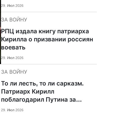
29. Июл 2026
ЗА ВОЙНУ
РПЦ издала книгу патриарха
Кирилла о призвании россиян
воевать
29. Июл 2026
ЗА ВОЙНУ
То ли лесть, то ли сарказм.
Патриарх Кирилл
поблагодарил Путина за
защиту суверенитета и
29. Июл 2026