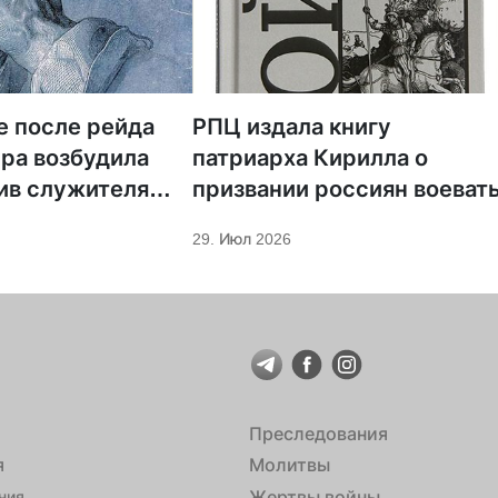
е после рейда
РПЦ издала книгу
ра возбудила
патриарха Кирилла о
ив служителя
призвании россиян воеват
29. Июл 2026
Преследования
я
Молитвы
Жертвы войны
ния