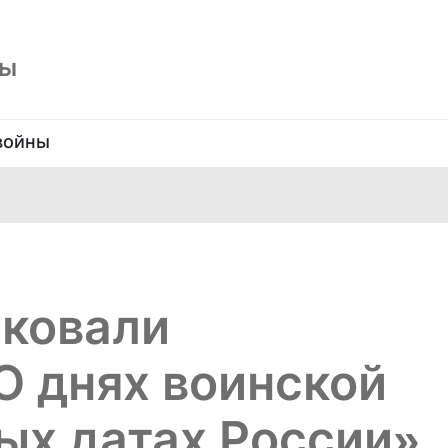
ны
войны
иковали
О днях воинской
ых датах России»