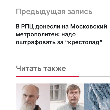
Предыдущая запись и следующая запись
Предыдущая запись
В РПЦ донесли на Московский
метрополитен: надо
оштрафовать за “крестопад”
Читать также