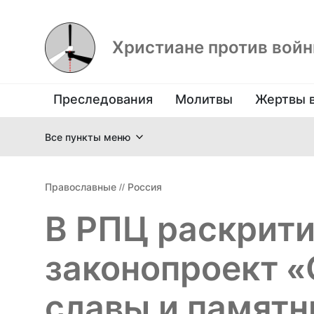
Христиане против вой
Преследования
Молитвы
Жертвы 
Все пункты меню
Православные
//
Россия
В РПЦ раскрит
законопроект «
славы и памятн