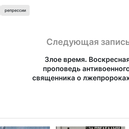
репрессии
Следующая запис
Злое время. Воскресна
проповедь антивоенног
священника о лжепророка