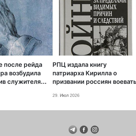
е после рейда
РПЦ издала книгу
ра возбудила
патриарха Кирилла о
ив служителя
призвании россиян воеват
29. Июл 2026