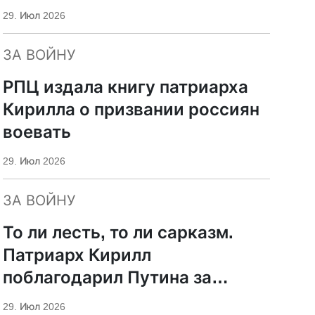
29. Июл 2026
ЗА ВОЙНУ
РПЦ издала книгу патриарха
Кирилла о призвании россиян
воевать
29. Июл 2026
ЗА ВОЙНУ
То ли лесть, то ли сарказм.
Патриарх Кирилл
поблагодарил Путина за
защиту суверенитета и
29. Июл 2026