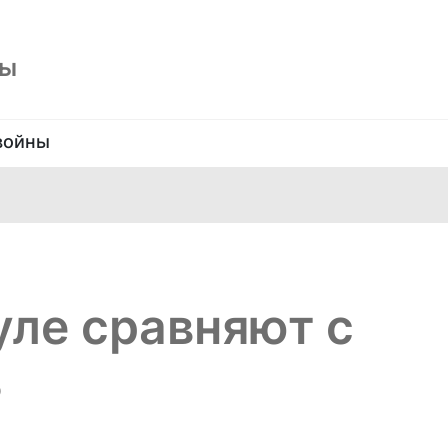
ны
войны
уле сравняют с
ь