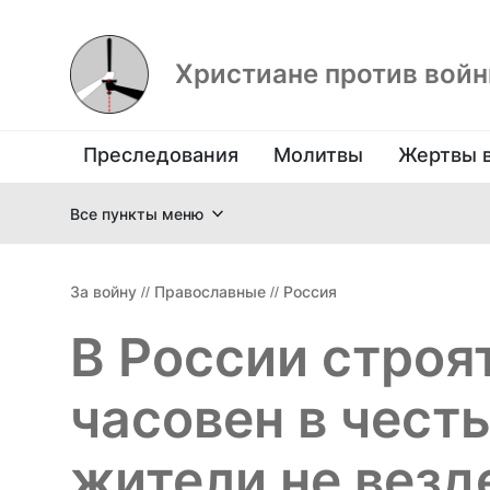
Христиане против вой
Преследования
Молитвы
Жертвы 
Все пункты меню
За войну
//
Православные
//
Россия
В России строя
часовен в чест
жители не везд