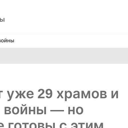
ны
войны
т уже 29 храмов и
ь войны — но
е готовы с этим