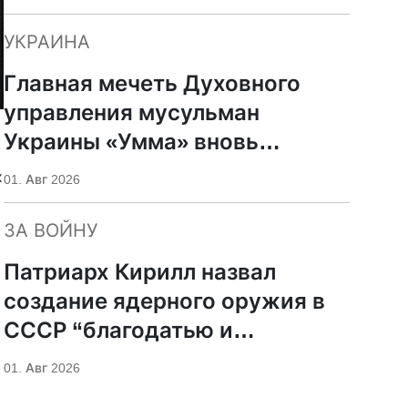
УКРАИНА
Главная мечеть Духовного
управления мусульман
Украины «Умма» вновь
пострадала от российского
х
01. Авг 2026
удара
ЗА ВОЙНУ
Патриарх Кирилл назвал
создание ядерного оружия в
СССР “благодатью и
милостью Божией”
01. Авг 2026