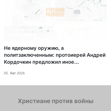
Не ядерному оружию, а
политзаключенным: протоиерей Андрей
Кордочкин предложил иное
покровительство для Серафима
05. Авг 2026
Саровского
Христиане против войны