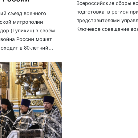
Всероссийские сборы во
подготовка: в регион пр
кий съезд военного
представителями управ
нской митрополии
Ключевое совещание во
ор (Тупикин) в своём
Дорогобужский Исидор (
 война России может
общий план мероприяти
роходит в 80-летний
места: именно на Смоле
твенной войне, здесь, в