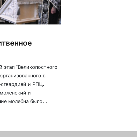
итвенное
й этап “Великопостного
 организованного в
осгвардией и РПЦ.
Смоленский и
ние молебна было
Гундяеву), президенту
нству и народу. Мы все