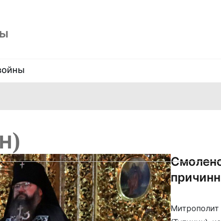
ны
войны
н)
Смоленс
причинн
Митрополит