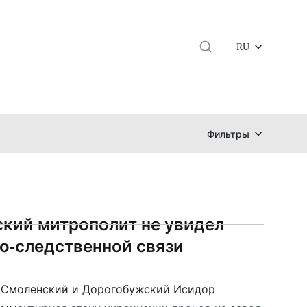
RU
Фильтры
кий митрополит не увидел
о-следственной связи
 Смоленский и Дорогобужский Исидор