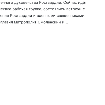
енного духовенства Росгвардии. Сейчас идёт
иехала рабочая группа, состоялись встречи с
ления Росгвардии и военными священниками.
зглавил митрополит Смоленский и
Тупикин), по итогам которого согласовали
й. Организаторы подчёркивают символизм
нской […]