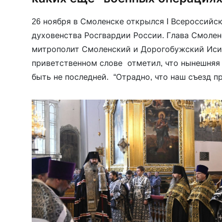
26 ноября в Смоленске открылся I Всероссийс
духовенства Росгвардии России. Глава Смоле
митрополит Смоленский и Дорогобужский Исид
приветственном слове отметил, что нынешняя
быть не последней. “Отрадно, что наш съезд п
юбилей Победы нашей страны в Великой Отечес
древнем городе, и победа […]