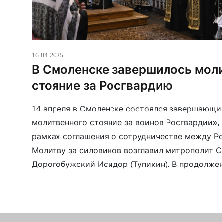
16.04.2025
В Смоленске завершилось мол
стояние за Росгвардию
14 апреля в Смоленске состоялся завершающи
молитвенного стояние за воинов Росгвардии»,
рамках соглашения о сотрудничестве между Р
Молитву за силовиков возглавил митрополит 
Дорогобужский Исидор (Тупикин). В продолже
провозглашено многолетие патриарху Кириллу (
РФ Владимиру Путину, всему российскому вои
призваны к […]