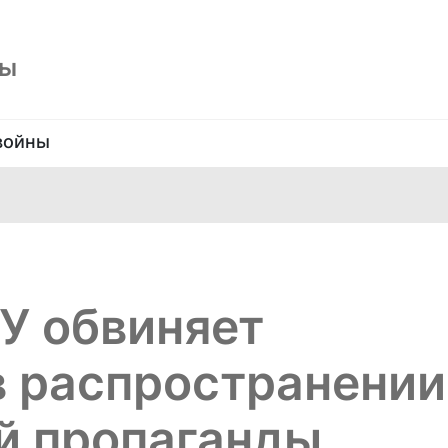
ны
войны
У обвиняет
в распространении
й пропаганды