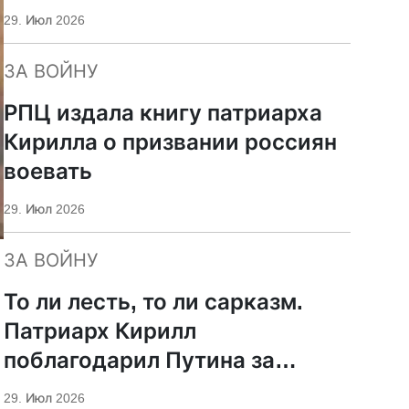
29. Июл 2026
ЗА ВОЙНУ
РПЦ издала книгу патриарха
Кирилла о призвании россиян
воевать
29. Июл 2026
ЗА ВОЙНУ
То ли лесть, то ли сарказм.
Патриарх Кирилл
поблагодарил Путина за
защиту суверенитета и
29. Июл 2026