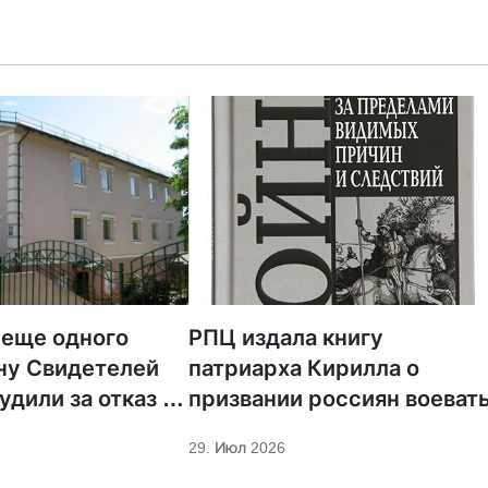
 еще одного
РПЦ издала книгу
ну Свидетелей
патриарха Кирилла о
удили за отказ от
призвании россиян воеват
ции
29. Июл 2026