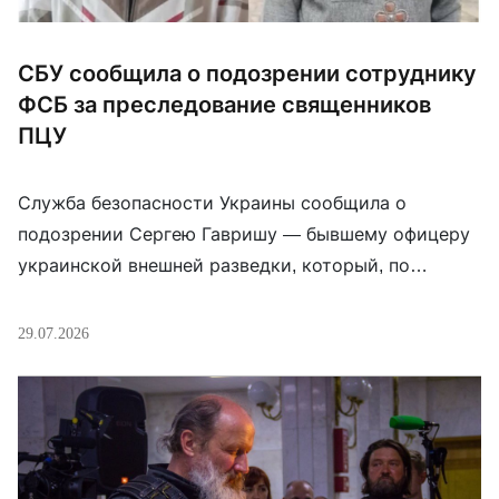
СБУ сообщила о подозрении сотруднику
ФСБ за преследование священников
ПЦУ
Служба безопасности Украины сообщила о
подозрении Сергею Гавришу — бывшему офицеру
украинской внешней разведки, который, по
данным следствия, в 2014 году перешёл на сторону
«ДНР», а после начала полномасштабного
29.07.2026
вторжения продолжил службу уже как сотрудник
управления ФСБ России по Донецкой области.
Следствие утверждает, что в 2023 году Гавриш
систематически преследовал священников
Православной церкви Украины на […]