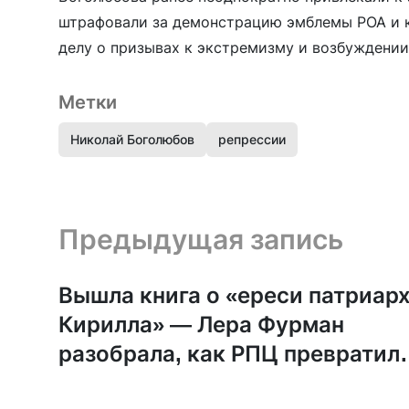
штрафовали за демонстрацию эмблемы РОА и ке
делу о призывах к экстремизму и возбуждении
Метки
Николай Боголюбов
репрессии
Предыдущая запись и следующая запись
Предыдущая запись
Вышла книга о «ереси патриар
Кирилла» — Лера Фурман
разобрала, как РПЦ превратил
войну в богословие