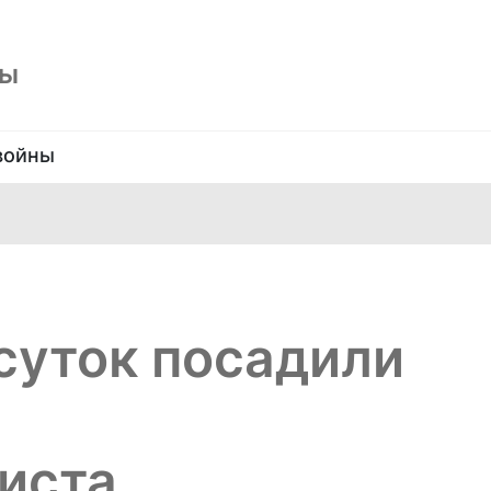
ны
войны
 суток посадили
иста