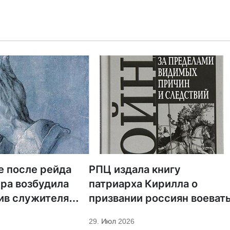
е после рейда
РПЦ издала книгу
ра возбудила
патриарха Кирилла о
ив служителя
призвании россиян воеват
29. Июл 2026