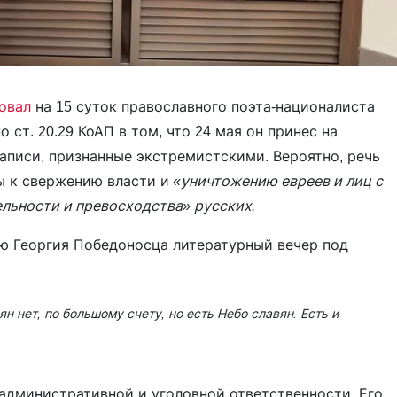
товал
на 15 суток православного поэта-националиста
о ст. 20.29 КоАП в том, что 24 мая он принес на
записи, признанные экстремистскими. Вероятно, речь
ы к свержению власти и
«уничтожению евреев и лиц с
льности и превосходства» русских.
ню Георгия Победоносца литературный вечер под
н нет, по большому счету, но есть Небо славян. Есть и
административной и уголовной ответственности. Его