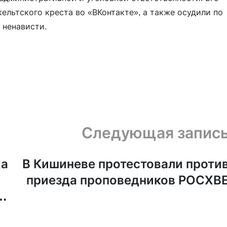
льтского креста во «ВКонтакте», а также осудили по
 ненависти.
Следующая запис
ха
В Кишиневе протестовали проти
приезда проповедников РОСХВ
а