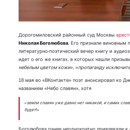
Дорогомиловский районный суд Москвы
арес
Николая Боголюбова
. Его признали виновным п
литературно-поэтический вечер книгу и аудио
идет о его же книгах, в которых нашли призыв
небелым цветом кожи»
,
«пропаганду исключите
18 мая во «ВКонтакте» поэт анонсировал ко Д
названием «Небо славян», хотя
«земли славян уже давно нет никакой, и самих славя
будет!»
Боголюбова ранее неоднократно привлекали к 