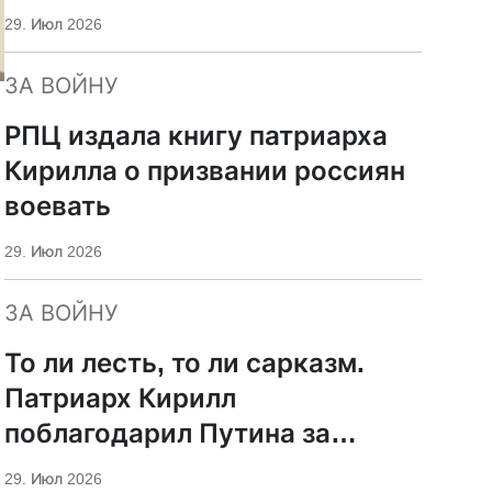
29. Июл 2026
ЗА ВОЙНУ
РПЦ издала книгу патриарха
Кирилла о призвании россиян
воевать
29. Июл 2026
ЗА ВОЙНУ
То ли лесть, то ли сарказм.
Патриарх Кирилл
поблагодарил Путина за
защиту суверенитета и
29. Июл 2026