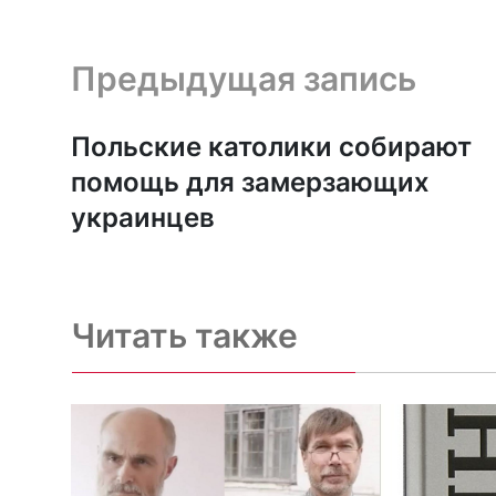
Предыдущая запись и следующая запись
Предыдущая запись
Польские католики собирают
помощь для замерзающих
украинцев
Читать также