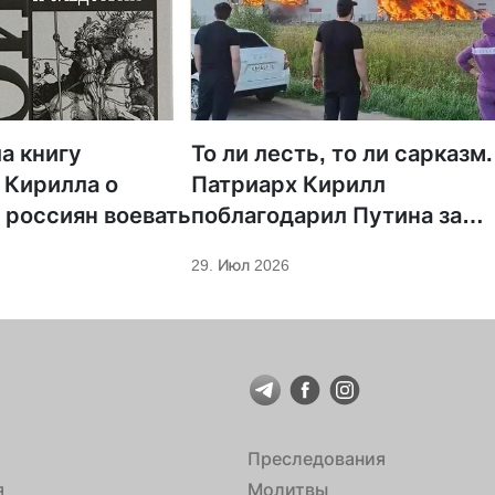
а книгу
То ли лесть, то ли сарказм.
 Кирилла о
Патриарх Кирилл
 россиян воевать
поблагодарил Путина за
защиту суверенитета и
29. Июл 2026
экономическое развитие
Преследования
я
Молитвы