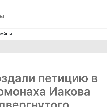
ны
войны
оздали петицию в
омонаха Иакова
одвергнутого