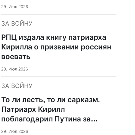
29. Июл 2026
ЗА ВОЙНУ
РПЦ издала книгу патриарха
Кирилла о призвании россиян
воевать
29. Июл 2026
ЗА ВОЙНУ
То ли лесть, то ли сарказм.
Патриарх Кирилл
поблагодарил Путина за
защиту суверенитета и
29. Июл 2026