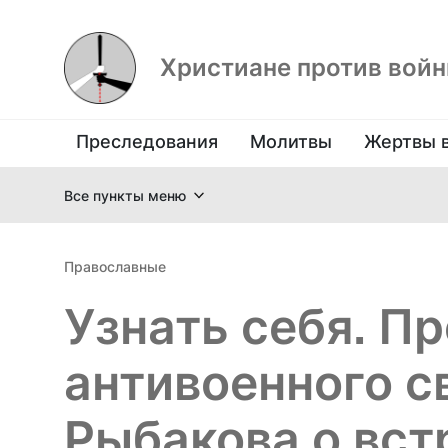
Христиане против вой
Преследования
Молитвы
Жертвы 
Все пункты меню
Православные
Узнать себя. П
антивоенного с
Рыбакова о вст