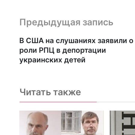
Предыдущая запись и следующая запись
Предыдущая запись
В США на слушаниях заявили о
роли РПЦ в депортации
украинских детей
Читать также