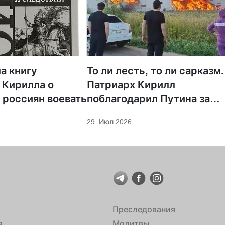
а книгу
То ли лесть, то ли сарказм.
 Кирилла о
Патриарх Кирилл
 россиян воевать
поблагодарил Путина за
защиту суверенитета и
29. Июл 2026
экономическое развитие
Преследования
я
Молитвы