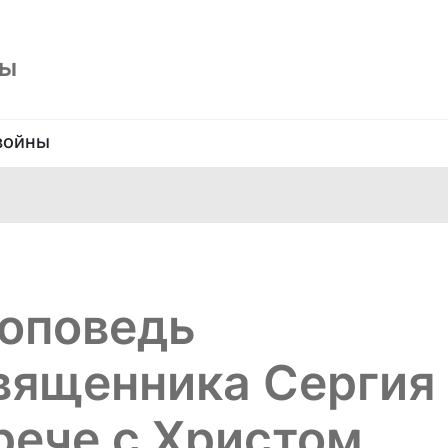
ны
войны
роповедь
вященника Сергия
рече с Христом