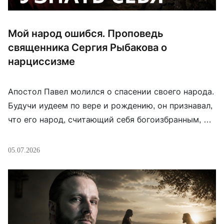
Мой народ ошибся. Проповедь
священника Сергия Рыбакова о
нарциссизме
Апостол Павел молился о спасении своего народа.
Будучи иудеем по вере и рождению, он признавал,
что его народ, считающий себя богоизбранным, —
ошибся! Что народ — неправ. Что народу желание
нравится себе самому оказалось важнее
05.07.2026
отношений с Богом. И этот нарциссизм фатален.
История циклична — и слова апостола так же
относятся к «новому Израилю», каковым […]