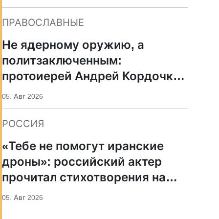
ПРАВОСЛАВНЫЕ
Не ядерному оружию, а
политзаключенным:
протоиерей Андрей Кордочкин
предложил иное
05. Авг 2026
покровительство для
Серафима Саровского
РОССИЯ
«Тебе не помогут иранские
дроны»: российский актер
прочитал стихотворения на
фоне храмов РПЦ
05. Авг 2026