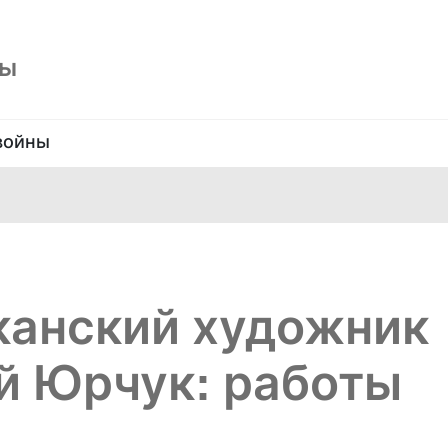
ны
войны
канский художник
й Юрчук: работы