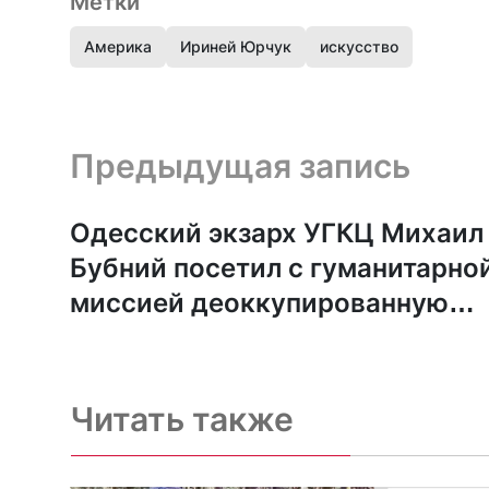
Метки
Америка
Ириней Юрчук
искусство
Предыдущая запись и следующая запись
Предыдущая запись
Одесский экзарх УГКЦ Михаил
Бубний посетил с гуманитарно
миссией деоккупированную
Херсонщину
Читать также