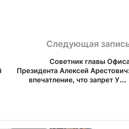
Следующая запис
Советник главы Офис
й
Президента Алексей Арестович
впечатление, что запрет УП
происходит по заказ
российской разведк