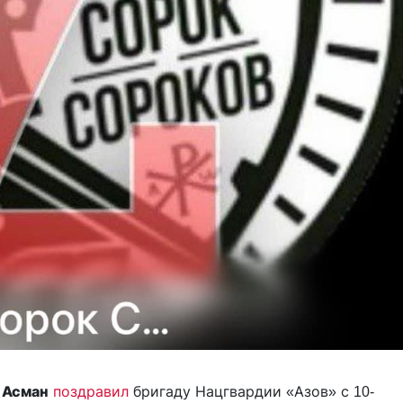
 Асман
поздравил
бригаду Нацгвардии «Азов» с 10-