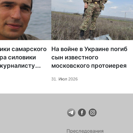
тики самарского
На войне в Украине погиб
ра силовики
сын известного
 журналисту
московского протоиерея
а «Царьград»
31. Июл 2026
Преследования