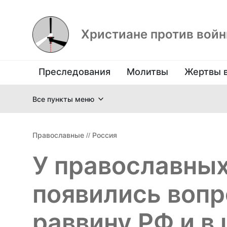
Христиане против вой
Преследования
Молитвы
Жертвы 
Все пункты меню
Православные
//
Россия
У православных
появились вопр
раввину РФ и в