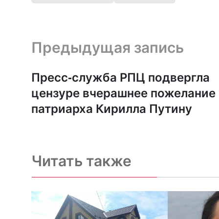
Предыдущая запись и следующая запись
Предыдущая запись
Пресс-служба РПЦ подвергла
цензуре вчерашнее пожелание
патриарха Кирилла Путину
Читать также