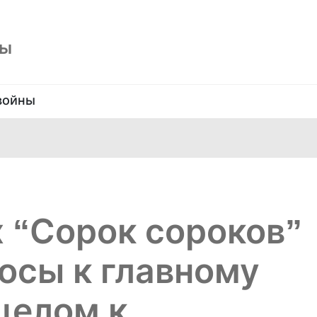
ны
войны
 “Сорок сороков”
осы к главному
 целом к