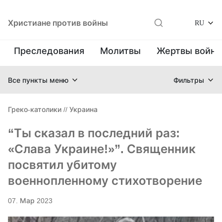
Христиане против войны
RU
Преследования
Молитвы
Жертвы войн
Все пункты меню
Фильтры
Греко-католики
//
Украина
“Ты сказал в последний раз:
«Слава Украине!»”. Священник
посвятил убитому
военнопленному стихотворение
07. Мар 2023