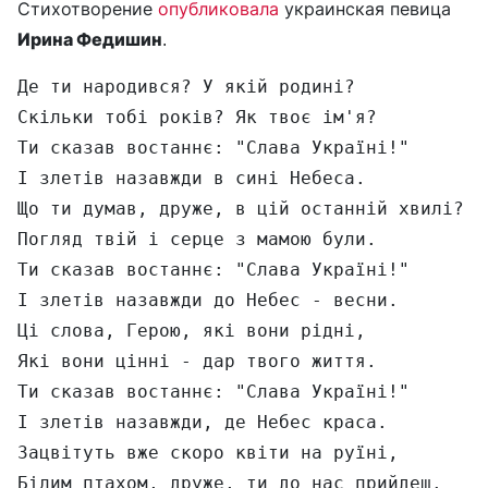
Стихотворение
опубликовала
украинская певица
Ирина Федишин
.
Де ти народився? У якій родині?

Скільки тобі років? Як твоє ім'я?

Ти сказав востаннє: "Слава Україні!"

І злетів назавжди в сині Небеса. 

Що ти думав, друже, в цій останній хвилі?

Погляд твій і серце з мамою були.

Ти сказав востаннє: "Слава Україні!"

І злетів назавжди до Небес - весни. 

Ці слова, Герою, які вони рідні,

Які вони цінні - дар твого життя.

Ти сказав востаннє: "Слава Україні!"

І злетів назавжди, де Небес краса. 

Зацвітуть вже скоро квіти на руїні,

Білим птахом, друже, ти до нас прийдеш.
