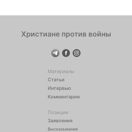
Скільки тобі років? Як твоє ім’я? Ти сказав
востаннє: «Слава Україні!» І злетів назавжди […]
Христиане против войны
Материалы
Статьи
Интервью
Комментарии
Позиции
Заявления
Высказывания