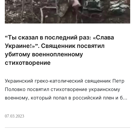
“Ты сказал в последний раз: «Слава
Украине!»”. Священник посвятил
убитому военнопленному
стихотворение
Украинский греко-католический священник Петр
Половко посвятил стихотворение украинскому
военному, который попал в российский плен и был
расстрелян, когда сказал «Слава Украине!». Кадры
его расстрела появились в сети 6 марта.
07.03.2023
Стихотворение опубликовала украинская певица
Ирина Федишин. Де ти народився? У якій родині?