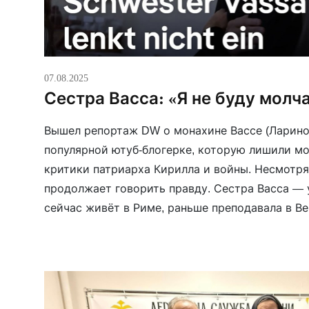
07.08.2025
Сестра Васса: «Я не буду молч
Вышел репортаж DW о монахине Вассе (Лариной
популярной ютуб-блогерке, которую лишили м
критики патриарха Кирилла и войны. Несмотря
продолжает говорить правду. Сестра Васса —
сейчас живёт в Риме, раньше преподавала в Ве
нескольких языках и специализируется на кан
изгнания из […]