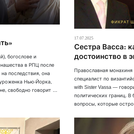
17.07.2025
ать»
Сестра Васса: к
достоинство в э
), богослове и
онашества в РПЦ после
Православная монахиня 
 на последствия, она
специалист по византийс
 уроженка Нью-Йорка,
with Sister Vassa — гово
не, свободно говорит на
политических границ. В
оническом праве. После
вопросы, которые остро
достоинство человека в
давления? […]