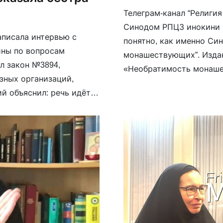
Телеграм-канал “Религия
Синодом РПЦЗ инокини В
аписала интервью с
понятно, как именно Си
ины по вопросам
монашествующих”. Издан
л закон №3894,
«Необратимость монашес
зных организаций,
тогда архимандрита, а 
й объяснил: речь идёт
и.о. игумена Владимирск
еских связей с
]