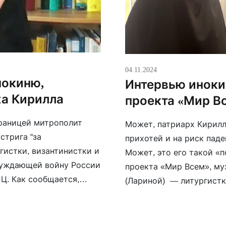
04.11.2024
нокиню,
Интервью иноки
а Кирилла
проекта «Мир В
границей митрополит
Может, патриарх Кирилл
стрига “за
прихотей и на риск пад
гистки, византинистки и
Может, это его такой «
суждающей войну России
проекта «Мир Всем», му
Ц. Как сообщается,
(Лариной) — литургистк
й Лука (Мурьянка).
университета.
ких одежд и