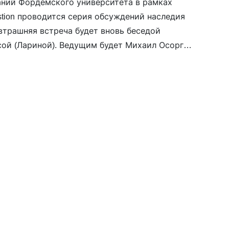
аний Фордемского университета в рамках
stion проводится серия обсуждений наследия
втрашняя встреча будет вновь беседой
сой (Лариной). Ведущим будет Михаил Осоргин.
а будет русским. Регистрация и расписание —