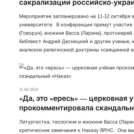
сакрализации российско-укра
Мероприятие запланировано на 11-12 октября 
университете. В конференции примут участие
(Говорун), инокиня Васса (Ларина), протоиерей
библеист Андрей Десницкий и другие ученые,
анализом религиозной доктрины «священной в
конференции — организация «Мир Всем», по
священников, отстранённых от служения за св
позицию. Программа доступна по ссылке.
11.04.2024
«Да, это «ересь» — церковная 
прокомментировала скандальн
Литургистка, теологиня и инокиня Васса (Лари
критические замечания к Наказу ВРНС. Она в