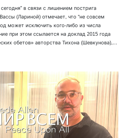
 сегодня” в связи с лишением пострига
ассы (Лариной) отмечает, что “не совсем
нод может исключить кого-либо из числа
ие при этом ссылается на доклад 2015 года
ких обетов» авторства Тихона (Шевкунова),
теперь — главы Крымской митрополии РПЦ и
ого Херсонесского […]