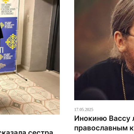
17.05.2025
Инокиню Вассу 
православным 
 сказала сестра