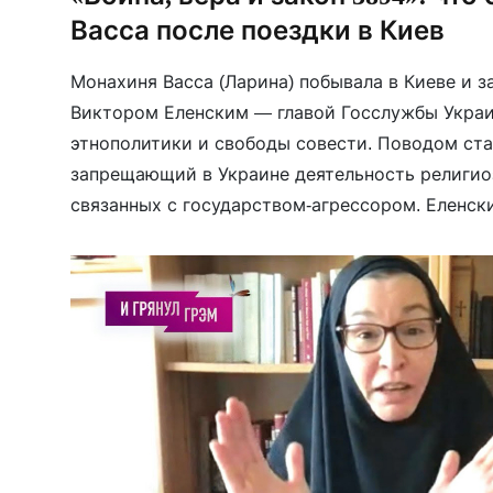
Васса после поездки в Киев
Монахиня Васса (Ларина) побывала в Киеве и з
Виктором Еленским — главой Госслужбы Укра
этнополитики и свободы совести. Поводом ста
запрещающий в Украине деятельность религио
связанных с государством-агрессором. Еленски
не о запрете УПЦ, а о прекращении её канонич
Московским патриархатом, который, по его […