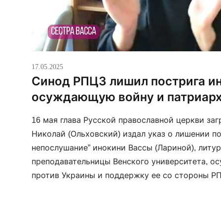
17.05.2025
Синод РПЦЗ лишил пострига и
осуждающую войну и патриарх
16 мая глава Русской православной церкви за
Николай (Ольховский) издал указ о лишении по
непослушание” инокини Вассы (Лариной), литур
преподавательницы Венского университета, о
против Украины и поддержку ее со стороны РП
инициатором лишения был епископ Сиракузски
Синод запретил сестре Вассе ношение иночес
использование […]