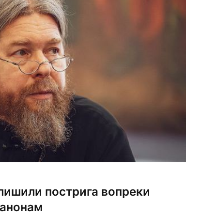
лишили пострига вопреки
канонам