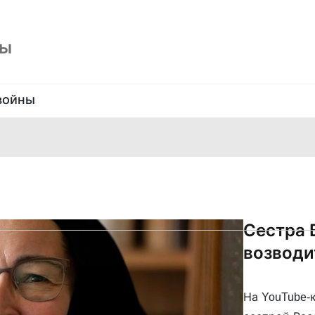
ны
войны
Сестра 
возводи
На YouTube-к