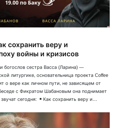
ак сохранить веру и
поху войны и кризисов
и богослов сестра Васса (Ларина) —
кой литургике, основательница проекта Coffee
рит о вере как личном пути, не зависящем от
 беседе с Фикратом Шабановым она поднимает
 звучат сегодня:
Как сохранить веру и
 эпоху войн, кризисов и информационного