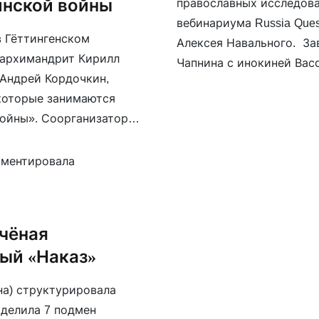
инской войны
православных исследов
вебинариума Russia Que
в Гёттингенском
Алексея Навального. За
 архимандрит Кирилл
Чапнина с инокиней Вас
 Андрей Кордочкин,
В этот раз язык вебинар
 которые занимаются
по ссылке.
ойны». Соорганизатор
ддерживающая
ою антивоенную
учёная
ый «Наказ»
на) структурировала
ыделила 7 подмен