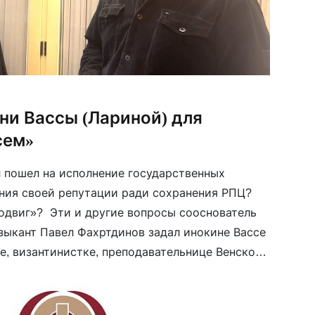
ни Вассы (Лариной) для
сем»
 пошел на исполнение государственных
ения своей репутации ради сохранения РПЦ?
подвиг»? Эти и другие вопросы сооснователь
зыкант Павел Фахртдинов задал инокине Вассе
е, византинистке, преподавательнице Венского