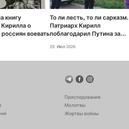
а книгу
То ли лесть, то ли сарказм.
 Кирилла о
Патриарх Кирилл
 россиян воевать
поблагодарил Путина за
защиту суверенитета и
29. Июл 2026
экономическое развитие
Преследования
я
Молитвы
Жертвы войны
ния