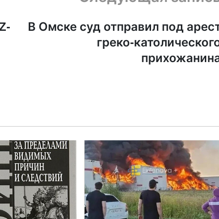
Z-
В Омске суд отправил под арес
греко-католическог
прихожанин
из