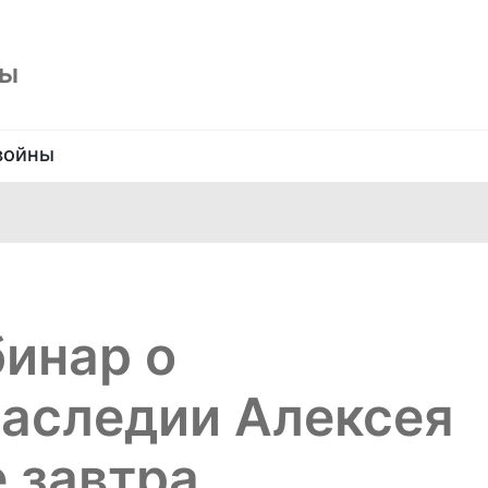
ны
войны
инар о
наследии Алексея
 завтра