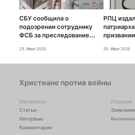
СБУ сообщила о
РПЦ издал
подозрении сотруднику
патриарха
ФСБ за преследование
призвании
священников ПЦУ
29. Июл 2026
29. Июл 2026
Христиане против войны
Материалы
Позиции
Статьи
Заявлени
Интервью
Высказыва
Комментарии