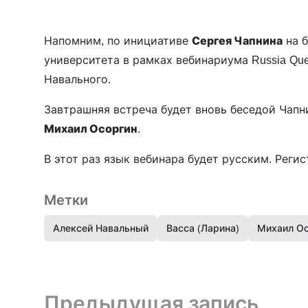
Напомним, по инициативе
Сергея Чапнина
на б
университета в рамках вебинариума Russia Qu
Навального.
Завтрашняя встреча будет вновь беседой Чапн
Михаил Осоргин
.
В этот раз язык вебинара будет русским. Реги
Метки
Алексей Навальный
Васса (Ларина)
Михаил Ос
Предыдущая запись и следующая запись
Предыдущая запись