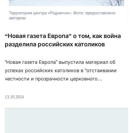
“Новая газета Европа” о том, как война
разделила российских католиков
“Новая газета Европа” выпустила материал об
успехах российских католиков в “отстаивании
честности и прозрачности церковного
руководства”. Есть в нем и раздел, посвященный
отношению Католической церкви в России к войне
13.10.2024
в Украине. Так, «Первое документальное
кинотоварищество» выпустило фильм о «происках
поляков» против России. С ведома служащего в
Петербурге епископа Николая Дубинина в нем