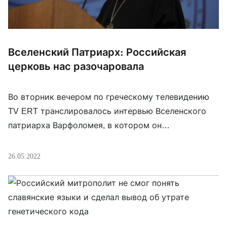
Вселенский Патриарх: Российская
церковь нас разочаровала
Во вторник вечером по греческому телевидению
TV ERT транслировалось интервью Вселенского
патриарха Варфоломея, в котором он
прокомментировал события в Украине и участие в
ней РПЦ. «Для всех Церквей было невозможно не
26.05.2022
осудить насилие и войну. Российская Церковь нас
разочаровала. Я не хотел, чтобы Российская
Церковь и Патриарх Кирилл были этими
трагическими исключениями. Я не знаю, […]