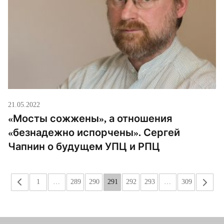
21.05.2022
«Мосты сожжены», а отношения
«безнадежно испорчены». Сергей
Чапнин о будущем УПЦ и РПЦ
«
1
…
289
290
291
292
293
…
309
»