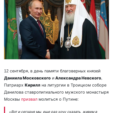
12 сентября, в день памяти благоверных князей
Даниила Московского
и
Александра Невского
,
Патриарх
Кирилл
на литургии в Троицком соборе
Данилова ставропигиального мужского монастыря
Москвы
призвал
молиться о Путине:
«Вот и сегодня мы, еще раз хочу сказать, живем в