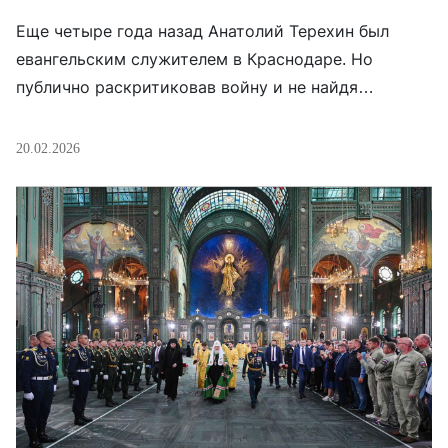
Еще четыре года назад Анатолий Терехин был
евангельским служителем в Краснодаре. Но
публично раскритиковав войну и не найдя
понимания даже среди многих членов своей
церкви, был вынужден уехать из России. Сейчас он
20.02.2026
живет в Грузии, где продолжает служение, по-
прежнему выступает против войны и помогает
тем, кто от нее бежит. До войны Анатолий Терехин
служил в […]