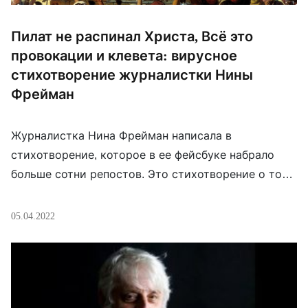
Пилат не распинал Христа, Всё это
провокации и клевета: вирусное
стихотворение журналистки Нины
Фрейман
Журналистка Нина Фрейман написала в
стихотворение, которое в ее фейсбуке набрало
больше сотни репостов. Это стихотворение о том,
как работают «отмазки» пропаганды, в
приложении к евангельской истории. Воины Ирода
05.04.2022
не убивали младенцев Пилат не распинал Христа
Всё это провокации и клевета Евангелисты,
распространяющие заведомо ложную
информацию — Иноагенты из недружественных