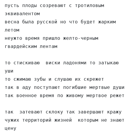
пусть плоды созревают с тротиловым 
эквивалентом

весна была русской но что будет жарким 
летом

неужто время пришло желто-черным 
гвардейским лентам

то стискиваю  виски ладонями то затыкаю 
уши

то сжимаю зубы и слушаю их скрежет

так в аду поступают погибшие мертвые души

так военное время по живому мертвое режет

так  затевают склоку так завершают кражу

чужих территорий жизней  которым не знают 
цену
