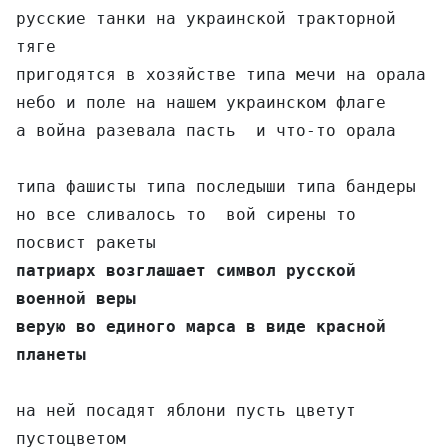
русские танки на украинской тракторной 
тяге

пригодятся в хозяйстве типа мечи на орала

небо и поле на нашем украинском флаге

а война разевала пасть  и что-то орала

типа фашисты типа последыши типа бандеры

но все сливалось то  вой сирены то 
патриарх возглашает символ русской 
военной веры

верую во единого марса в виде красной 
планеты
на ней посадят яблони пусть цветут 
пустоцветом
