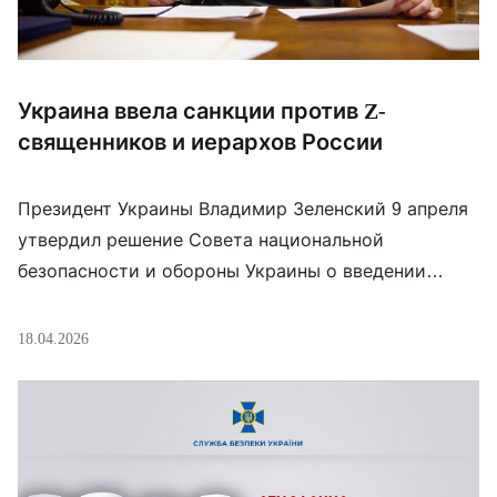
Украина ввела санкции против Z-
священников и иерархов России
Президент Украины Владимир Зеленский 9 апреля
утвердил решение Совета национальной
безопасности и обороны Украины о введении
персональных санкций в отношении религиозных
деятелей РФ, поддерживающих войну против
18.04.2026
Украины. В санкционный список попали: *Петр
Барцев, протоиерей РПЦ; *Дмитрий Василенков,
главный военный священник РПЦ в зоне «СВО»;
*Евгений Никифоров, руководитель православного
объединения «Радонеж»; *Андрей Новиков ,