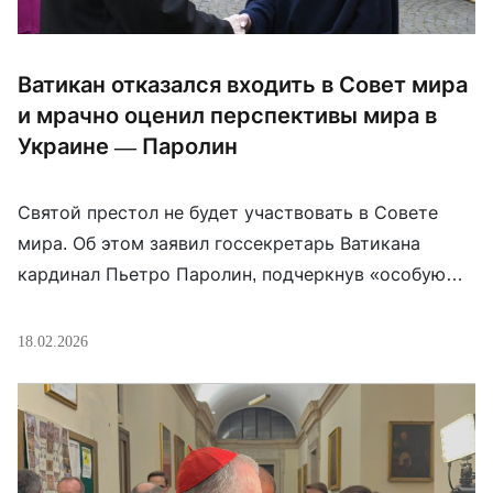
Ватикан отказался входить в Совет мира
и мрачно оценил перспективы мира в
Украине — Паролин
Святой престол не будет участвовать в Совете
мира. Об этом заявил госсекретарь Ватикана
кардинал Пьетро Паролин, подчеркнув «особую
природу» Святого престола, которая «очевидно не
такая, как у других государств». Заявление
18.02.2026
прозвучало в Риме на полях двусторонней встречи
с правительством Италии в Палаццо Борромео
(посольство Италии при Святом престоле) в
годовщину подписания Латеранских соглашений.
Паролин добавил, […]