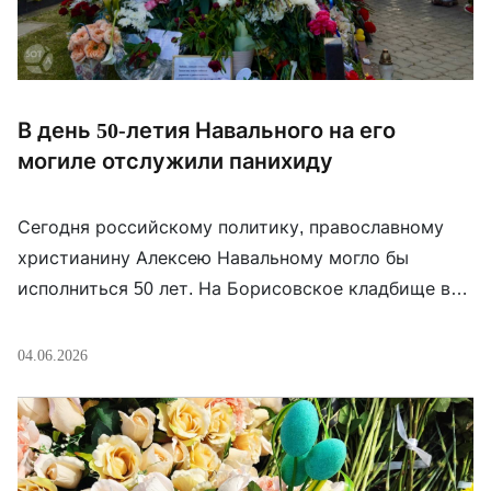
В день 50-летия Навального на его
могиле отслужили панихиду
Сегодня российскому политику, православному
христианину Алексею Навальному могло бы
исполниться 50 лет. На Борисовское кладбище в
Москве люди приносили цветы, записки и
портреты погибшего в колонии политика. В
04.06.2026
полдень на могиле прошла панихида. Рядом были
родители Навального — Анатолий и Людмила. По
данным SOTAvision, весь день на кладбище
дежурили люди в гражданском: они снимали