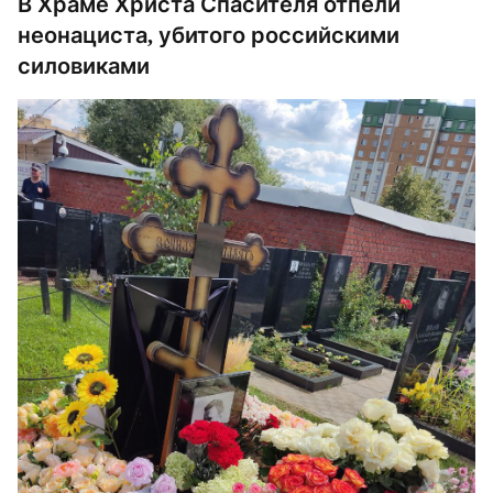
В Храме Христа Спасителя отпели
неонациста, убитого российскими
силовиками