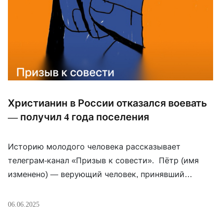
Христианин в России отказался воевать
— получил 4 года поселения
Историю молодого человека рассказывает
телеграм-канал «Призыв к совести». Пётр (имя
изменено) — верующий человек, принявший
водное крещение ещё до мобилизации в 2022 году.
Он убеждён, что не может применять оружие
06.06.2025
против людей. Попав под призыв, Пётр объяснял