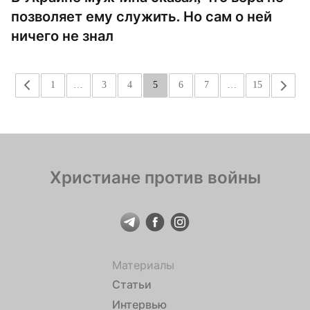
позволяет ему служить. Но сам о ней
ничего не знал
«
1
…
3
4
5
6
7
…
15
»
Христиане против войны
Материалы
Статьи
Интервью