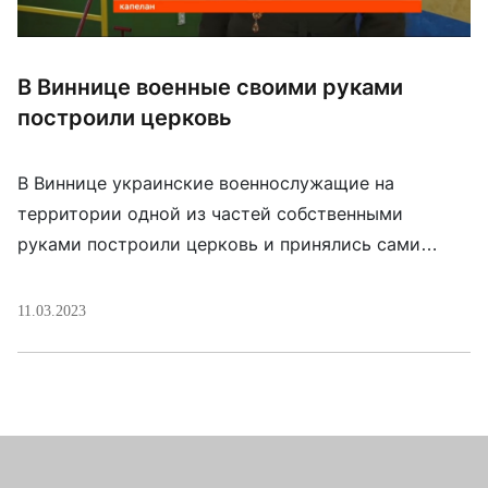
В Виннице военные своими руками
построили церковь
В Виннице украинские военнослужащие на
территории одной из частей собственными
руками построили церковь и принялись сами
расписывать и вышивать иконы. Назвали храм в
честь святого великомученика Георгия
11.03.2023
Победоносца. С 2014 года капеллан Михаил Бабий
вместе с художниками-любителями объездили
много храмов, чтобы вдохновиться и понять, как
сделать их военную церковь уникальной. Сейчас
бойцы расписывают стены храма. […]