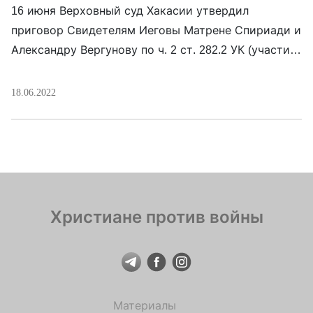
16 июня Верховный суд Хакасии утвердил
приговор Свидетелям Иеговы Матрене Спириади и
Александру Вергунову по ч. 2 ст. 282.2 УК (участие
в деятельности экстремистской организации). В
апреле Абаканский городской суд Хакасии признал
18.06.2022
их виновными и приговорил их к двум с половиной
годам лишения свободы условно каждого. Дело
против Вергунова и Спириади возбудили в марте
2020 […]
Христиане против войны
Материалы