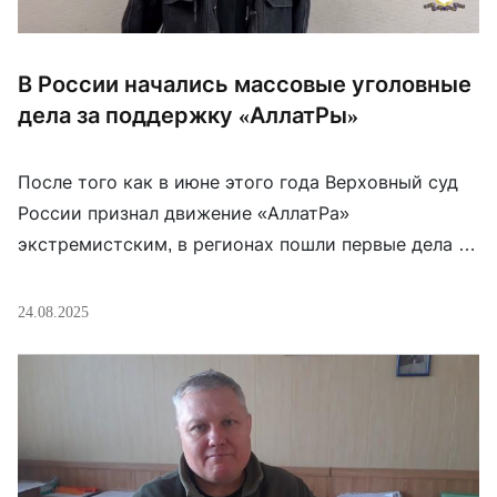
В России начались массовые уголовные
дела за поддержку «АллатРы»
После того как в июне этого года Верховный суд
России признал движение «АллатРа»
экстремистским, в регионах пошли первые дела о
«финансировании». В Ангарске задержан 33-летний
мужчина: следствие утверждает, что в 2023 году
24.08.2025
он перевёл деньги на нужды движения. В
Саратовской области суд приговорил Елену
Моисеенко к 240 часам обязательных работ за
аналогичные переводы в 2023–2024 […]