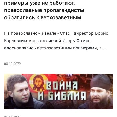
примеры уже не работают,
православные пропагандисты
обратились к ветхозаветным
На православном канале «Спас» директор Борис
Корчевников и протоиерей Игорь Фомин
вдохновлялись ветхозаветными примерами, в
частности тем, как Иисус Навин уничтожал
ханаанские племена. В этом собеседники видят
08.12.2022
параллель к сегодняшним дням.
видеонарезка
@Politkrem