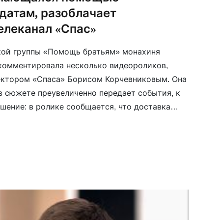
датам, разоблачает
елеканал «Спас»
кой группы «Помощь братьям» монахиня
комментировала несколько видеороликов,
ектором «Спаса» Борисом Корчевниковым. Она
 в сюжете преувеличенно передает события, к
шение: в ролике сообщается, что доставка
егда происходит под обстрелами, а монахиня
не так. Иронично она оценивает и то, что […]