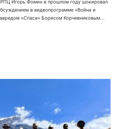
 РПЦ Игорь Фомин в прошлом году шокировал
бсуждением в видеопрограмме «Война и
лавредом «Спаса» Борисом Корчевниковым
геноцидами библейских времен. Фомин
с новой передачей в рамках православного
ма», издаваемого руководителем пресс-
ковской патриархии Владимиром Легойдой.
ск «Спокойной ночи…» автор посвятил
ителя Николая Сербского — автору книги […]