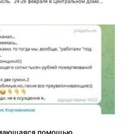
сль. 24-26 февраля в Центральном доме
кровке проходил Международный фестиваль
Tel.doc, организованный каналом Russia Today.
имающаяся помощью