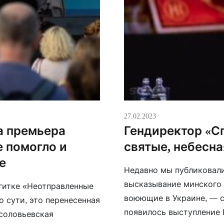
27.02.2023
а премьера
Гендиректор «Сп
е помогло и
святые, небесна
е
Недавно мы публиковали
высказывание минского 
гитке «Неотправленные
воюющие в Украине, — с
 сути, это перенесенная
появилось выступление 
соловьевская