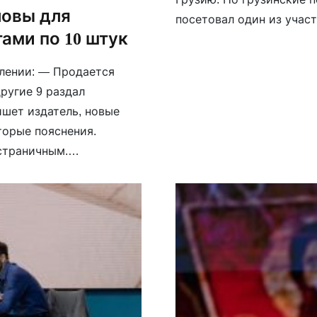
ловы для
посетовал один из участ
ами по 10 штук
Из-за действий пограни
Директор «Спаса» Борис
влении: — Продается
ругие 9 раздал
ишет издатель, новые
орые пояснения.
страничным.
сайте издания дается