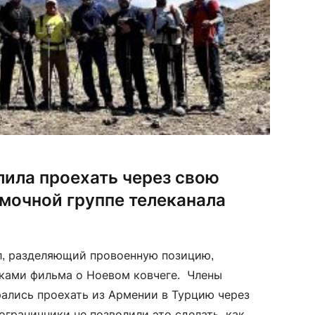
лила проехать через свою
мочной группе телеканала
л, разделяющий провоенную позицию,
ками фильма о Ноевом ковчеге. Члены
ались проехать из Армении в Турцию через
ограничники не позволили это сделать, как