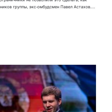
ников группы, экс-омбудсмен Павел Астахов.
чников им пришлось сделать «крюк» в 4200 км.
 Корчевников тоже возмутился […]