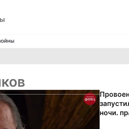
ны
войны
иков
Провоен
запусти
ночи. п