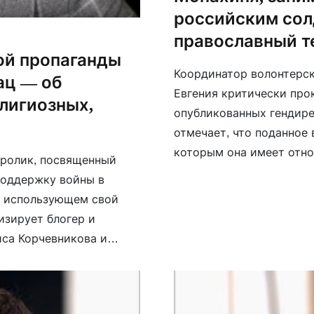
российским сол
православный т
ой пропаганды
Координатор волонтерс
ац — об
Евгения критически про
елигиозных,
опубликованных гендир
отмечает, что поданное
которым она имеет отно
 ролик, посвященный
гуманитарной помощи вс
поддержку войны в
говорит, что это далеко 
е, использующем свой
изирует блогер и
иса Корчевникова и