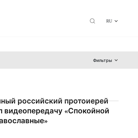
RU
Фильтры
ный российский протоиерей
л видеопередачу «Спокойной
равославные»