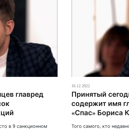
16.12.2022
нцев главред
Принятый сегод
сок
содержит имя г
кций
«Спас» Бориса 
сто в 9 санкционном
Того самого, кто недав