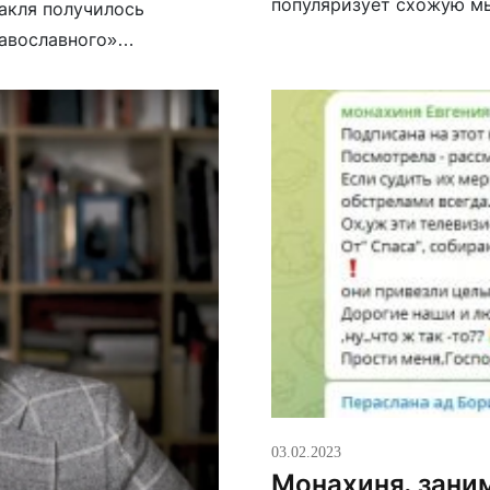
популяризует схожую мы
акля получилось
предпринимателя на По
равославного»
документального кино aR
Была […]
03.02.2023
Монахиня, зан