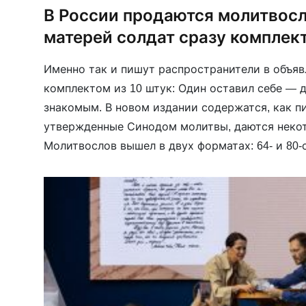
В России продаются молитвос
матерей солдат сразу комплект
Именно так и пишут распространители в объя
комплектом из 10 штук: Один оставил себе — д
знакомым. В новом издании содержатся, как п
утвержденные Синодом молитвы, даются некот
Молитвослов вышел в двух форматах: 64- и 80-
Рекомендован Издательским советом РПЦ. На 
также описание миссии России […]