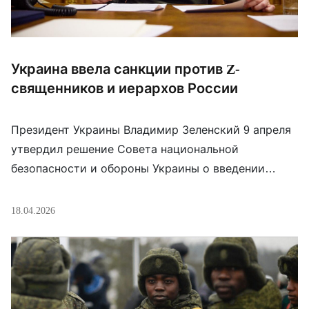
Украина ввела санкции против Z-
священников и иерархов России
Президент Украины Владимир Зеленский 9 апреля
утвердил решение Совета национальной
безопасности и обороны Украины о введении
персональных санкций в отношении религиозных
деятелей РФ, поддерживающих войну против
18.04.2026
Украины. В санкционный список попали: *Петр
Барцев, протоиерей РПЦ; *Дмитрий Василенков,
главный военный священник РПЦ в зоне «СВО»;
*Евгений Никифоров, руководитель православного
объединения «Радонеж»; *Андрей Новиков ,