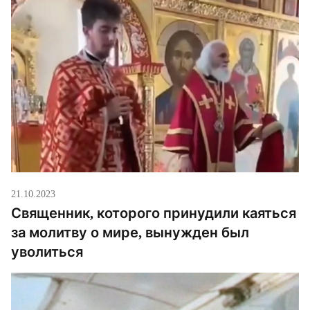
Гаврышкива публично каяться за молитву о мире.
Священнику было поставлено […]
21.10.2023
Священник, которого принудили каяться
за молитву о мире, вынужден был
уволиться