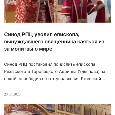
Синод РПЦ уволил епископа,
вынуждавшего священника каяться из-
за молитвы о мире
Синод РПЦ постановил почислить епископа
Ржевского и Торопецкого Адриана (Ульянова) на
покой, освободив его от управления Ржевской
епархией. Местом пребывания для него определен
Свято-Никольский Малицкий мужской монастырь
20.03.2025
Тверской епархии. Напомним, что в 2023 году
епископ Адриан после доноса под угрозой
лишения сана заставил священника Илью