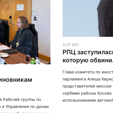
12.07.2023
РПЦ заступилас
которую обвини
Глава комитета по инос
иновникам
парламента Алиша Кернс
представителей миссии 
сербами районы Косова
е Рабочей группы по
использованием автомо
 и Управления по делам
православной церкви. В