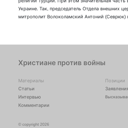
религий Турции. При этом значительная часть
Украине. Так, председатель Отдела внешних ц
митрополит Волоколамский Антоний (Севрюк) 
упомянул тему религиозной ситуации на Украи
продолжил его зам, протоиерей Игорь […]
Христиане против войны
Материалы
Позиции
Статьи
Заявлени
Интервью
Высказыва
Комментарии
© copyright 2026