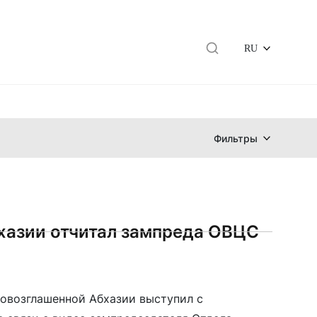
RU
Фильтры
азии отчитал зампреда ОВЦС
возглашенной Абхазии выступил с