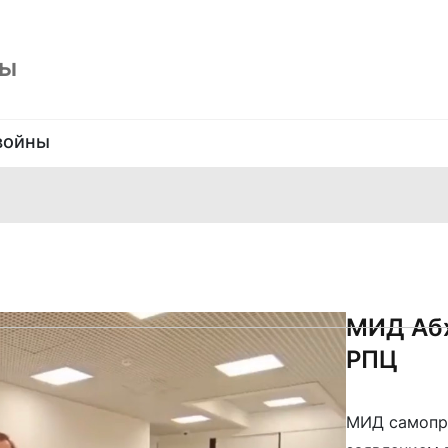
ны
войны
МИД Абх
РПЦ
МИД самопро