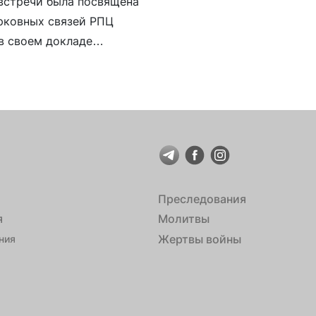
 встречи была посвящена
церковных связей Моско
ерковных связей РПЦ
в своем докладе
не, которую затем
Преследования
я
Молитвы
Жертвы войны
ния