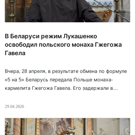
В Беларуси режим Лукашенко
освободил польского монаха Гжегожа
Гавела
Вчера, 28 апреля, в результате обмена по формуле
«5 на 5» Беларусь передала Польше монаха-
кармелита Гжегожа Гавела. Его задержали в
Лепеле в сентябре 2025 года и обвиняли в
шпионаже — на фоне российско-белорусских
29.04.2026
учений «Запад-2025». Гавел принадлежит к
краковской общине кармелитов и в марте 2025
года принял вечные обеты. Незадолго до