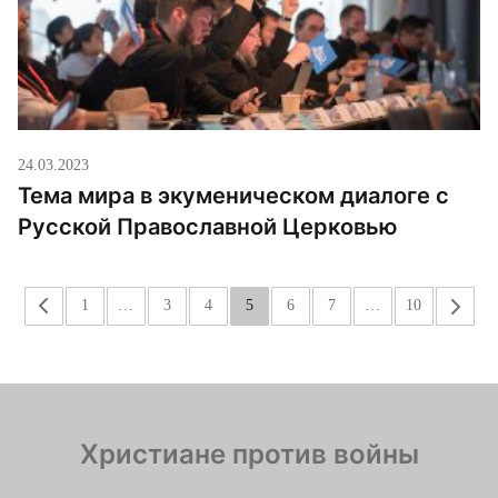
24.03.2023
Тема мира в экуменическом диалоге с
Русской Православной Церковью
«
1
…
3
4
5
6
7
…
10
»
Христиане против войны