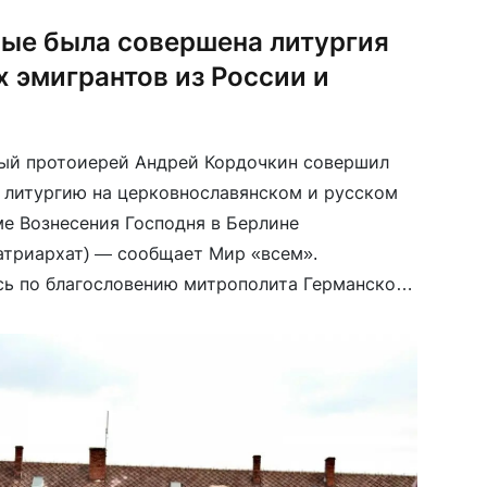
вые была совершена литургия
 эмигрантов из России и
ный протоиерей Андрей Кордочкин совершил
 литургию на церковнославянском и русском
ме Вознесения Господня в Берлине
атриархат) — сообщает Мир «всем».
ь по благословению митрополита Германского
 при содействии и личном участии настоятеля
упольского Эммануила (Сфиаткос). По
скоп Эммануил […]