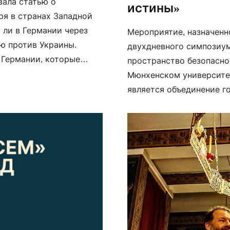
овала статью о
истины»
ря в странах Западной
 ли в Германии через
Мероприятие, назначенно
ю против Украины.
двухдневного симпозиум
 Германии, которые
пространство безопасно
депутату Бундестага и в
Мюнхенском университе
исаветинского […]
является объединение г
и международном диалог
с ней угрозе для Европ