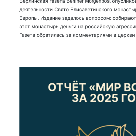
Берлинская газета Berliner Morgenpost опублик
деятельности Свято-Елисаветинского монасты
Европы. Издание задалось вопросом: собирают
этот монастырь деньги на российскую агресси
Газета обратилась за комментариями в церкви
могли сотрудничать с сестрами СЕМ, в МВД, к 
саму немецкую организацию «Друзья Свято-Ел