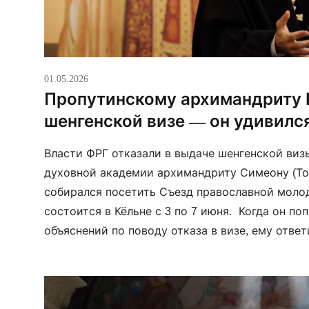
01.05.2026
Пропутинскому архимандриту 
шенгенской визе — он удивилс
Власти ФРГ отказали в выдаче шенгенской ви
духовной академии архимандриту Симеону (То
собирался посетить Съезд православной моло
состоится в Кёльне с 3 по 7 июня. Когда он по
объяснений по поводу отказа в визе, ему ответ
несколько государств-членов считают, что он 
общественному порядку […]