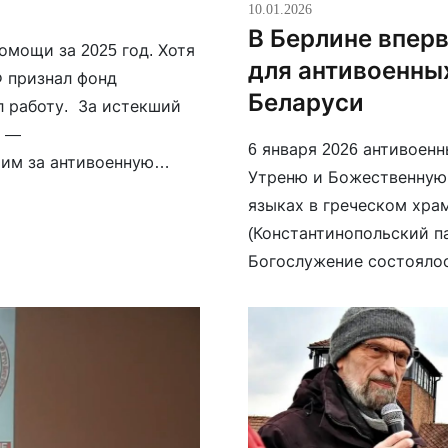
10.01.2026
В Берлине впер
омощи за 2025 год. Хотя
для антивоенных
 признал фонд
Беларуси
л работу. За истекший
м —
6 января 2026 антивоен
им за антивоенную
Утреню и Божественную
, Армения, Казахстан,
языках в греческом хра
(Константинопольский п
Богослужение состоялос
Августина (Лабардакис)
храма — епископа Христ
окончании Литургии епи