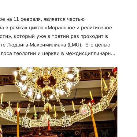
е на 11 февраля, является частью
а в рамках цикла «Моральное и религиозное
сти», который уже в третий раз проходит в
те Людвига-Максимилиана (LMU). Его целью
олоса теологии и церкви в междисциплинарном
е о российско-украинской войне и связанной
ы. Основными спикерами являются историк […]