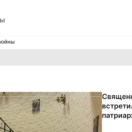
ны
войны
Священн
встрети
патриар