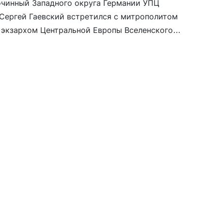
очинный Западного округа Германии УПЦ
Сергей Гаевский встретился с митрополитом
 экзархом Центральной Европы Вселенского
. Обсуждали жизнь православных христиан в
ропе, духовную поддержку украинских
омощь семьям и молодёжи.