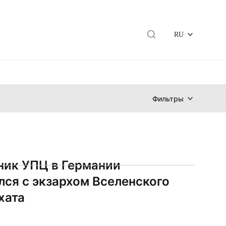
RU
Фильтры
ик УПЦ в Германии
лся с экзархом Вселенского
хата