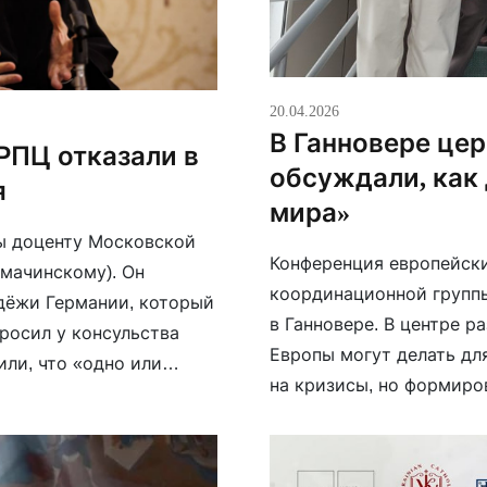
20.04.2026
В Ганновере це
РПЦ отказали в
обсуждали, как
я
мира»
зы доценту Московской
Конференция европейски
мачинскому). Он
координационной группы
дёжи Германии, который
в Ганновере. В центре р
просил у консульства
Европы могут делать дл
или, что «одно или
на кризисы, но формиро
представляет угрозу
справедливость, примир
международному праву. 