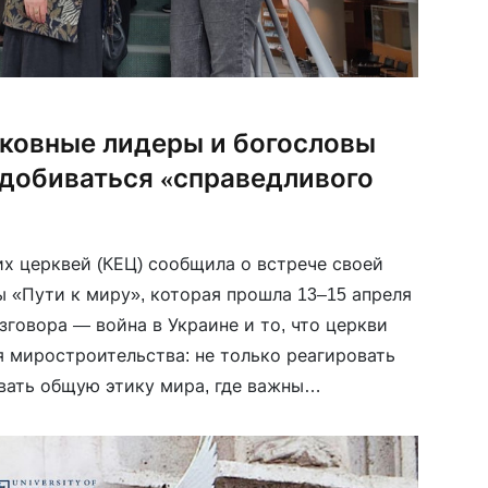
рковные лидеры и богословы
 добиваться «справедливого
х церквей (КЕЦ) сообщила о встрече своей
 «Пути к миру», которая прошла 13–15 апреля
азговора — война в Украине и то, что церкви
я миростроительства: не только реагировать
вать общую этику мира, где важны
ение, ответственность и уважение к
[…]