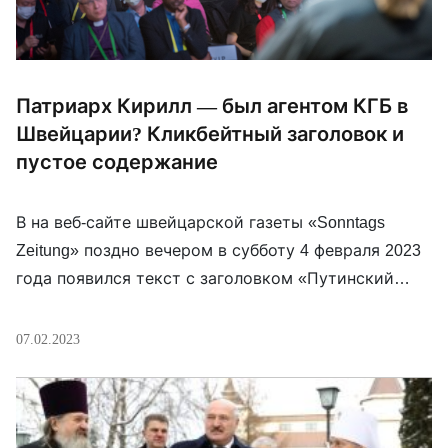
Патриарх Кирилл — был агентом КГБ в
Швейцарии? Кликбейтный заголовок и
пустое содержание
В на веб-сайте швейцарской газеты «Sonntags
Zeitung» поздно вечером в субботу 4 февраля 2023
года появился текст с заголовком «Путинский
Патриарх был шпионом в Швейцарии». В
подзаголовке статьи пояснялось, что в ней речь
07.02.2023
пойдёт в частности о том, что будущий Патриарх
Кирилл (Гундяев) в 1970-е годы работал в Женеве
под агентурной кличкой «Михайлов» на советскую
[…]