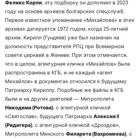
Феликс Корли
, эту подборку он дополнил в 2023
году на основе архивов болгарских спецслужб.
Первое известное упоминание «Михайлова» в этих
архивах датируется 1972 годом, когда 25-летний
архим. Кирилл (Гундяев) уже был назначен на
должность представителя РПЦ при Всемирном
совете церквей в Женеве. При этом отмечается,
что в целом, агентурная кличка «Михайлов» была
распространена в КГБ, и не каждый «агент
Михайлов» в документах относился к будущему
Патриарху Кириллу. Подобные же файлы в КГБ
были и на других деятелей — Митрополита
Никодима (Ротова)
, с агентурной кличкой
«Святослав», будущего Патриарха
Алексия II
(Ридигера)
, с агентурной кличкой «Дроздов»,
Митрополита Минского
Филарета (Вахромеева)
, с