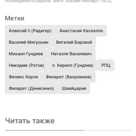
посвященного Европе. Фото: Альбин Хиллерт / ВСЦ
Метки
Алексий II (Ридигер)
Анастасия Каскелло
Василий Митрохин
Виталий Боровой
Михаил Гундяев
Наталля Василевич
Никодим (Ротов)
п. Кирилл (Гундяев)
РПЦ
Феликс Корли
Филарет (Вахромеев)
Филарет (Денисенко)
Швейцария
Читать также