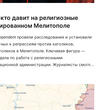
 кто давит на религиозные
ированном Мелитополе
dependent провели расследование и установили
тных к репрессиям против католиков,
атоликов в Мелитополе. Ключевая фигура —
тдела по работе с религиозными
пационной администрации. Журналисты смогли
в себя за представителей РПЦ — чиновник
лями «борьбы с сектами». По его […]