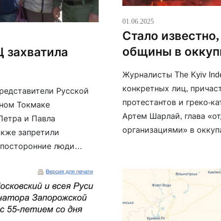
01.06.2025
Стало известно,
общины в оккуп
Ц захватила
Журналисты The Kyiv In
конкретных лиц, причас
представители Русской
протестантов и греко-к
нном Токмаке
Артем Шарлай, глава «о
Петра и Павла
организациями» в окку
акже запретили
поговорить с ним, выда
 посторонние люди
открыто поделился дета
”, сообщает Донецкий
ия свидетельствуют не