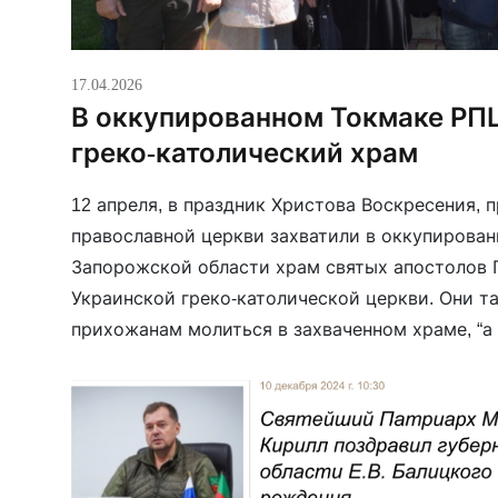
17.04.2026
В оккупированном Токмаке РП
греко-католический храм
12 апреля, в праздник Христова Воскресения, 
православной церкви захватили в оккупирова
Запорожской области храм святых апостолов 
Украинской греко-католической церкви. Они т
прихожанам молиться в захваченном храме, “а
демонстративно выступают в роли «прихожан»
экзархат УГКЦ. Как заявляется, “такие действ
только о пренебрежении человеческим […]