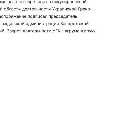
ые власти запретили на оккупированной
 области деятельности Украинской Греко-
аспоряжение подписал председатель
гражданской администрации Запорожской
ий. Запрет деятельности УГКЦ агрументируют
чатых веществ и огнестрельного оружия на
рубов и вспомогательных помещений»,
ассовых беспорядках и антироссийских
е 2022 года», «распространением литературы