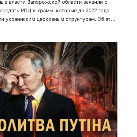
ые власти Запорожской области заявили о
ередать РПЦ и храмы, которые до 2022 года
и украинским церковным структурам. Об этом
наченный Россией глава оккупационной
ии Евгений Балицкий по итогам встречи с
ПЦ Петром (Дмитриевым). По словам
речь идет о храмах, которые он назвал
щими «раскольническим структурам». Их
осстановить и передать […]