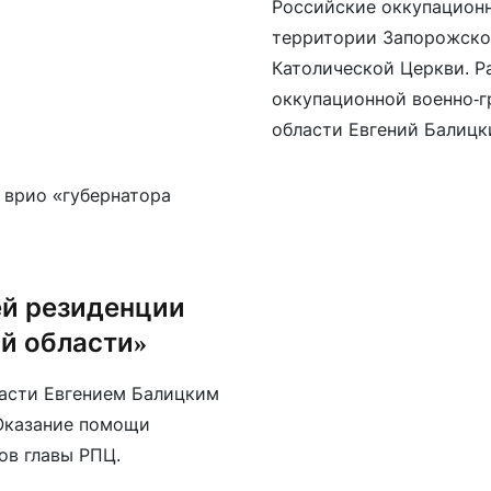
Российские оккупационн
 в обществе, […]
территории Запорожской
Католической Церкви. Р
оккупационной военно-
области Евгений Балицк
якобы хранением «взрыв
территории культовых с
«участием прихожан в м
митингах в марте-апрел
[…]
ей резиденции
й области»
ласти Евгением Балицким
Оказание помощи
ов главы РПЦ.