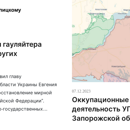
 гауляйтера
ругих
вил главу
бласти Украины Евгения
07.12.2023
восстановление мирной
Оккупационные 
ийской Федерации”.
деятельность У
о-государственных
Запорожской об
гионе. Надеюсь, что
ствовать утверждению