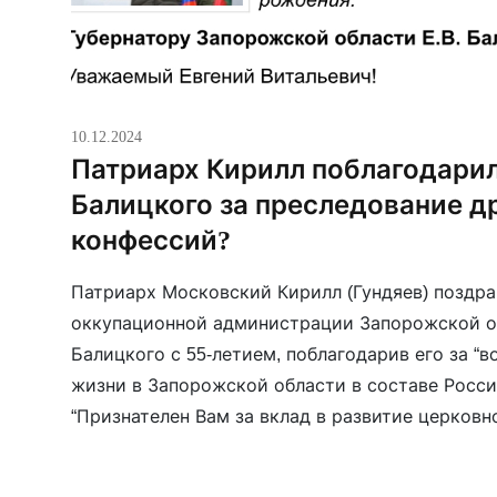
10.12.2024
Патриарх Кирилл поблагодарил
Балицкого за преследование д
конфессий?
Патриарх Московский Кирилл (Гундяев) поздра
оккупационной администрации Запорожской о
Балицкого с 55-летием, поблагодарив его за “
жизни в Запорожской области в составе Росс
“Признателен Вам за вклад в развитие церковн
отношений во вверенном Вашему попечению ре
такое взаимодействие будет и впредь способ