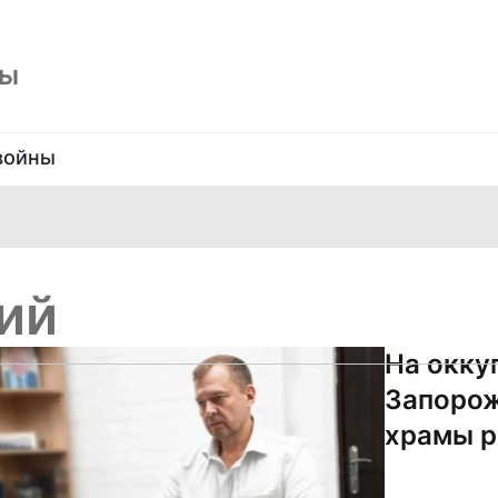
ны
войны
ий
На окку
Запорож
храмы р