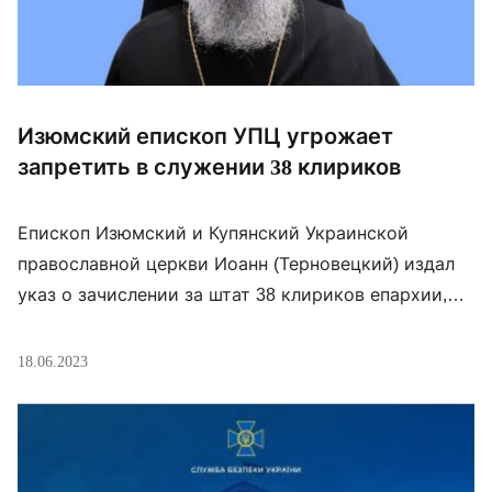
Изюмский епископ УПЦ угрожает
запретить в служении 38 клириков
Епископ Изюмский и Купянский Украинской
православной церкви Иоанн (Терновецкий) издал
указ о зачислении за штат 38 клириков епархии,
которая в 2022 году была временно оккупирована
российскими войсками «Вы также
18.06.2023
предупреждаетесь, что в случае не определения
вами места служения в 3-месячный срок после
опубликования этого указа, вы будете запрещены в
священнослужении», – говорится в документе. В