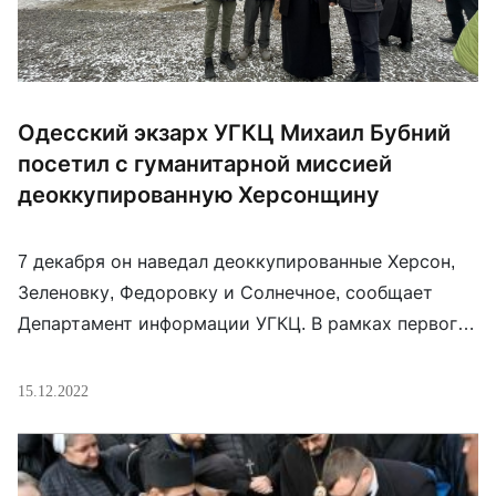
Одесский экзарх УГКЦ Михаил Бубний
посетил с гуманитарной миссией
деоккупированную Херсонщину
7 декабря он наведал деоккупированные Херсон,
Зеленовку, Федоровку и Солнечное, сообщает
Департамент информации УГКЦ. В рамках первого
визита к верным греко-католикам Херсонщины
после освобождения украинских территорий от
15.12.2022
российской оккупации экзарх помолился с
прихожанами за Украину и передал продуктовые
наборы от Патриаршего фонда «Мудрое дело»,