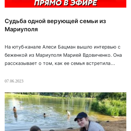
Судьба одной верующей семьи из
Мариуполя
На ютуб-канале Алеси Бацман вышло интервью с
беженкой из Мариуполя Марией Вдовиченко. Она
рассказывает о том, как ее семья встретила
войну. Сама Мария встретила полномасштабное
вторжение России одиннадцатиклассницей. Она
07.06.2023
была активной, волонтерила при соборе Петра
Могилы, играла на бандуре там. Её мать
занималась народным творчеством. Но тут
пришла война. И семья была вынуждена
укрываться в […]